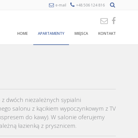
e-mail
+48 506 124 816
HOME
APARTAMENTY
MIEJSCA
KONTAKT
ę z dwóch niezależnych sypialni
nego salonu z kącikiem wypoczynkowym z TV
kspresem do kawy). W salonie oferujemy
leżną łazienką z prysznicem.