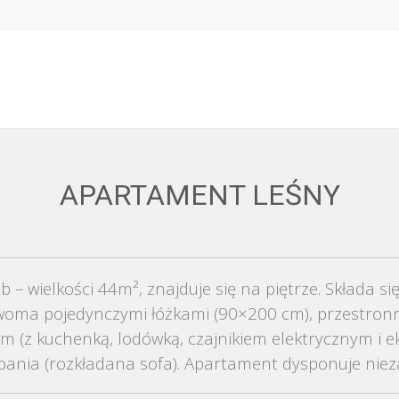
APARTAMENT LEŚNY
– wielkości 44m², znajduje się na piętrze. Składa si
woma pojedynczymi łóżkami (90×200 cm), przestron
(z kuchenką, lodówką, czajnikiem elektrycznym i e
ania (rozkładana sofa). Apartament dysponuje nieza